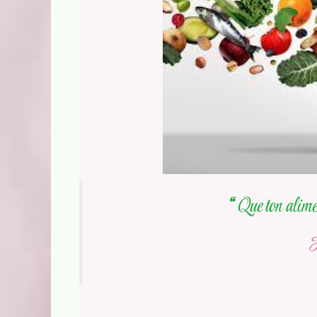
“
Que ton alimen
H