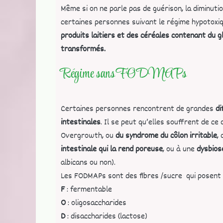
Même si on ne parle pas de guérison, la diminuti
certaines personnes suivant le régime hypotoxiq
produits laitiers et des céréales contenant du g
transformés.
Régime sans FODMAPs
Certaines personnes rencontrent de grandes
di
intestinales
. Il se peut qu’elles souffrent de ce
Overgrowth, ou
du syndrome du côlon irritable
,
intestinale
qui la rend poreuse
, ou à une
dysbio
albicans ou non).
Les FODMAPs sont des fibres /sucre qui posent
F
: fermentable
O
: oligosaccharides
D
: disaccharides (lactose)