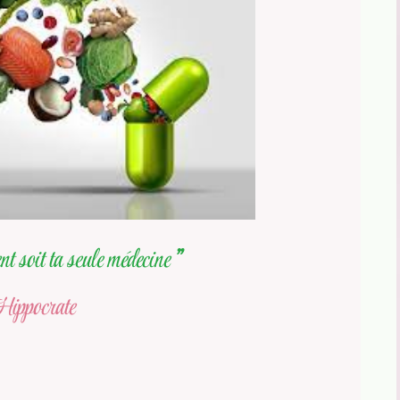
t soit ta seule médecine
”
ippocrate