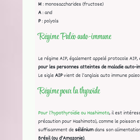
M
: monosaccharides (fructose)
A
: and
P
: polyols
Régime Paléo auto-immune
Le régime AIP, également appelé protocole AIP, 
pour les personnes atteintes de maladie auto-i
Le sigle
AIP
vient de l’anglais auto immune pale
Régime pour la thyroïde
Pour l’hypothyroïdie ou Hashimoto
, il est intére
précaution pour Hashimoto), comme le poisson et
suffisamment de
sélénium
dans son alimentation
Brésil (ou d’Amazonie)
.