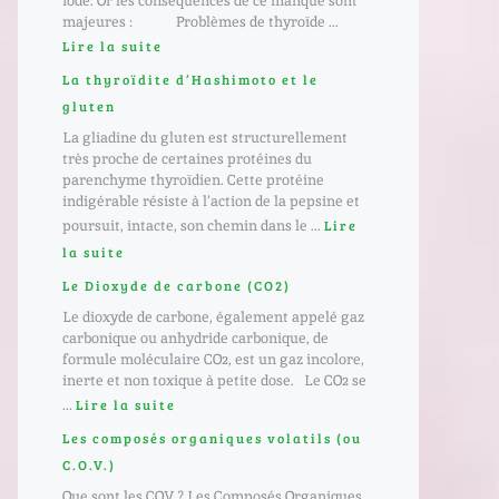
iode. Or les conséquences de ce manque sont
majeures : Problèmes de thyroïde ...
Lire la suite
La thyroïdite d’Hashimoto et le
gluten
La gliadine du gluten est structurellement
très proche de certaines protéines du
parenchyme thyroïdien. Cette protéine
indigérable résiste à l’action de la pepsine et
poursuit, intacte, son chemin dans le ...
Lire
la suite
Le Dioxyde de carbone (CO2)
Le dioxyde de carbone, également appelé gaz
carbonique ou anhydride carbonique, de
formule moléculaire CO2, est un gaz incolore,
inerte et non toxique à petite dose. Le CO2 se
...
Lire la suite
Les composés organiques volatils (ou
C.O.V.)
Que sont les COV ? Les Composés Organiques