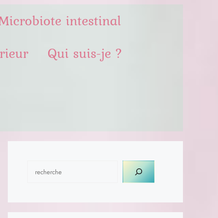
Microbiote intestinal
rieur
Qui suis-je ?